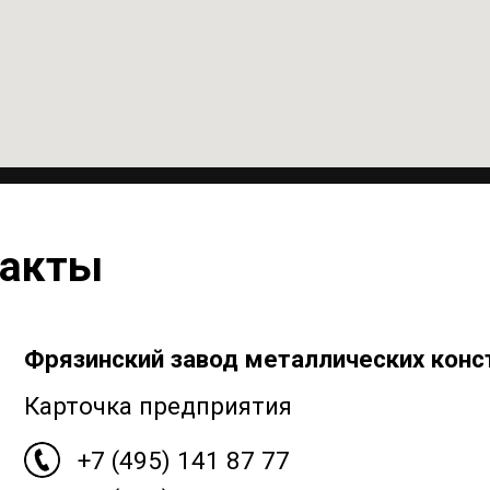
ты
язинский завод металлических конструкций
рточка предприятия
+7 (495) 141 87 77
+7 (499) 450 77 57
info@dilt.pro
Фрязино, Заводской проезд, д.6